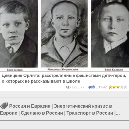
Девицкие Орлята: расстрелянные фашистами дети-герои,
о которых не рассказывают в школе
121 877
13 492
Россия и Евразия
|
Энергетический кризис в
Европе
|
Сделано в России
|
Транспорт в России
|
Цены на бензин
|
Россия и Азербайджан
|
Россия и
Украина