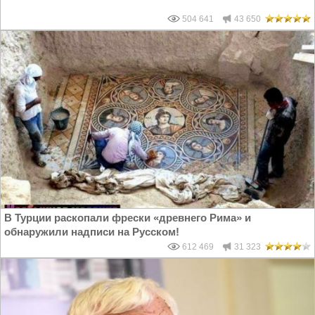
504 641
43 650
В Турции раскопали фрески «древнего Рима» и
обнаружили надписи на Русском!
612 469
31 323