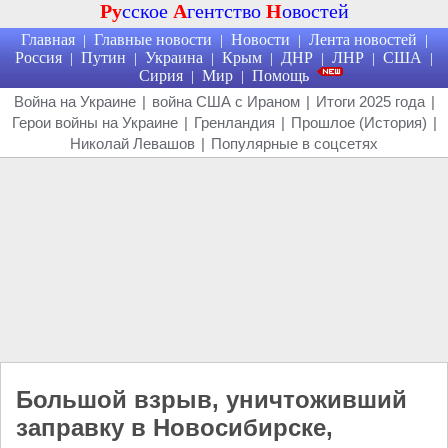
Ру
сское
А
гентство
Н
овостей
Главная
Главные новости
Новости
Лента новостей
|
|
|
|
Россия
Путин
Украина
Крым
ДНР
ЛНР
США
|
|
|
|
|
|
|
Сирия
Мир
Помощь
|
|
Война на Украине
|
война США с Ираном
|
Итоги 2025 года
|
Герои войны на Украине
|
Гренландия
|
Прошлое (История)
|
Николай Левашов
|
Популярные в соцсетях
Большой взрыв, уничтоживший
заправку в Новосибирске,