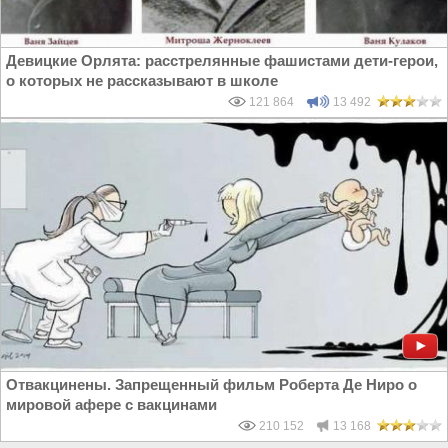
Девицкие Орлята: расстрелянные фашистами дети-герои,
о которых не рассказывают в школе
121 864
13 492
Отвакцинены. Запрещенный фильм Роберта Де Ниро о
мировой афере с вакцинами
210 152
13 168