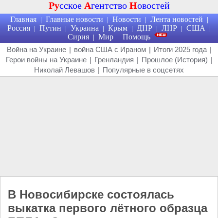
Ру
сское
А
гентство
Н
овостей
Главная
Главные новости
Новости
Лента новостей
|
|
|
|
Россия
Путин
Украина
Крым
ДНР
ЛНР
США
|
|
|
|
|
|
|
Сирия
Мир
Помощь
|
|
Война на Украине
|
война США с Ираном
|
Итоги 2025 года
|
Герои войны на Украине
|
Гренландия
|
Прошлое (История)
|
Николай Левашов
|
Популярные в соцсетях
В Новосибирске состоялась
выкатка первого лётного образца