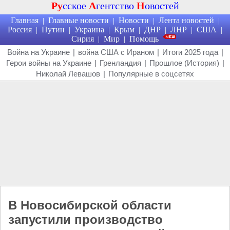
Ру
сское
А
гентство
Н
овостей
Главная
Главные новости
Новости
Лента новостей
|
|
|
|
Россия
Путин
Украина
Крым
ДНР
ЛНР
США
|
|
|
|
|
|
|
Сирия
Мир
Помощь
|
|
Война на Украине
|
война США с Ираном
|
Итоги 2025 года
|
Герои войны на Украине
|
Гренландия
|
Прошлое (История)
|
Николай Левашов
|
Популярные в соцсетях
В Новосибирской области
запустили производство