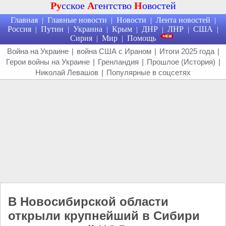
Ру
сское
А
гентство
Н
овостей
Главная
Главные новости
Новости
Лента новостей
|
|
|
|
Россия
Путин
Украина
Крым
ДНР
ЛНР
США
|
|
|
|
|
|
|
Сирия
Мир
Помощь
|
|
Война на Украине
|
война США с Ираном
|
Итоги 2025 года
|
Герои войны на Украине
|
Гренландия
|
Прошлое (История)
|
Николай Левашов
|
Популярные в соцсетях
В Новосибирской области
открыли крупнейший в Сибири