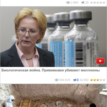
2 890
29
Биологическая война. Прививками убивают миллионы
504 629
43 650