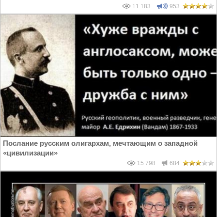
11 183
953
Послание русским олигархам, мечтающим о западной
«цивилизации»
15 798
684