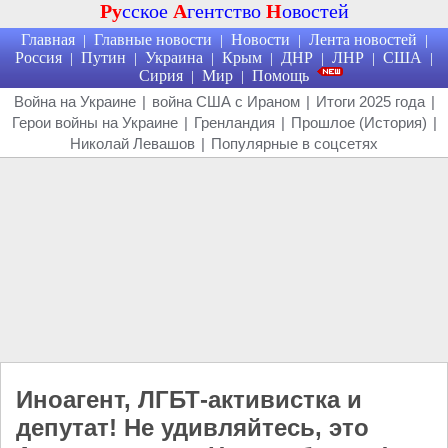
Ру
сское
А
гентство
Н
овостей
Главная
Главные новости
Новости
Лента новостей
|
|
|
|
Россия
Путин
Украина
Крым
ДНР
ЛНР
США
|
|
|
|
|
|
|
Сирия
Мир
Помощь
|
|
Война на Украине
|
война США с Ираном
|
Итоги 2025 года
|
Герои войны на Украине
|
Гренландия
|
Прошлое (История)
|
Николай Левашов
|
Популярные в соцсетях
Иноагент, ЛГБТ-активистка и
депутат! Не удивляйтесь, это