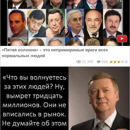
«Пятая колонна» – это непримиримые враги всех
нормальных людей
21 398
665