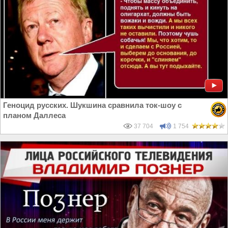
Геноцид русских. Шукшина сравнила ток-шоу с
планом Даллеса
37 704
1 754